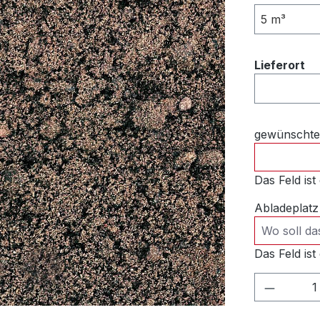
5 m³
au
Lieferort
gewünschter
Das Feld ist 
Abladeplatz
Das Feld ist 
Produkt