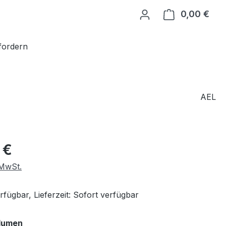
0,00 €
Ware
fordern
AEL
eis:
 €
 MwSt.
fügbar, Lieferzeit: Sofort verfügbar
auswählen
lumen