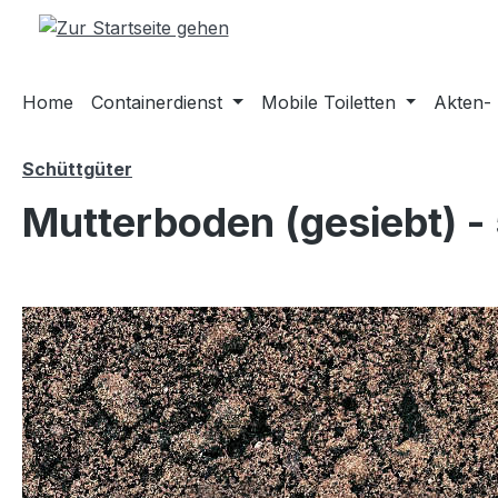
m Hauptinhalt springen
Zur Suche springen
Zur Hauptnavigation springen
Home
Containerdienst
Mobile Toiletten
Akten-
Schüttgüter
Mutterboden (gesiebt) -
Bildergalerie überspringen