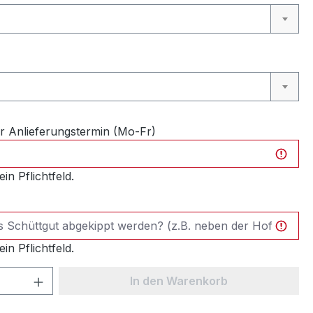
swählen
 Anlieferungstermin (Mo-Fr)
ein Pflichtfeld.
ein Pflichtfeld.
 Anzahl: Gib den gewünschten Wert ein 
In den Warenkorb