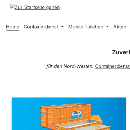
m Hauptinhalt springen
Zur Suche springen
Zur Hauptnavigation springen
Home
Containerdienst
Mobile Toiletten
Akten-
Zuver
für den Nord-Westen.
Containerdienst