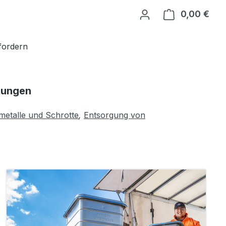
0,00 €
Ware
fordern
tungen
metalle und Schrotte
,
Entsorgung von