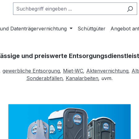
 und Datenträgervernichtung
Schüttgüter
Angebot an
lässige und preiswerte Entsorgungsdienstleis
,
gewerbliche Entsorgung
,
Miet-WC
,
Aktenvernichtung
,
Alt
Sonderabfällen
,
Kanalarbeiten
, uvm.