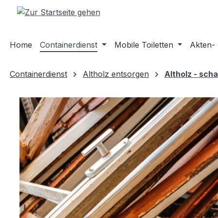
m Hauptinhalt springen
Zur Suche springen
Zur Hauptnavigation springen
Home
Containerdienst
Mobile Toiletten
Akten-
Containerdienst
Altholz entsorgen
Altholz - scha