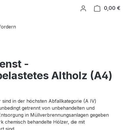
0,00 €
Ware
fordern
enst -
elastetes Altholz (A4)
 sind in der höchsten Abfallkategorie (A IV)
nbedingt getrennt von unbehandelten und
Entsorgung in Müllverbrennungsanlagen gegeben
rk chemisch behandelte Hölzer, die mit
rt sind.