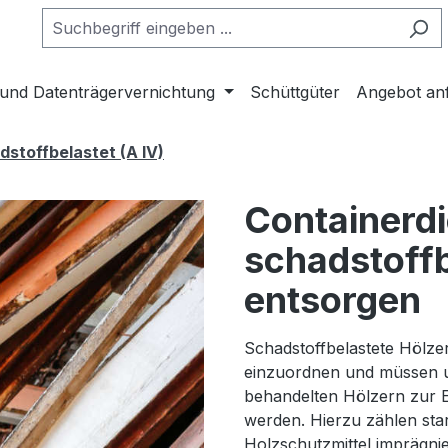
 und Datenträgervernichtung
Schüttgüter
Angebot an
dstoffbelastet (A IV)
Containerdi
schadstoffb
entsorgen
Schadstoffbelastete Hölzer
einzuordnen und müssen u
behandelten Hölzern zur 
werden. Hierzu zählen sta
Holzschutzmittel imprägnie