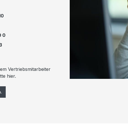
10
0 0
3
em Vertriebsmitarbeiter
te hier.
.