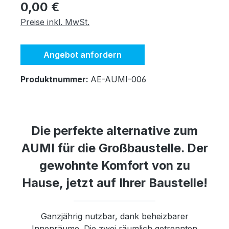
Regulärer Preis:
0,00 €
Preise inkl. MwSt.
Angebot anfordern
Produktnummer:
AE-AUMI-006
Die perfekte alternative zum
AUMI für die Großbaustelle. Der
gewohnte Komfort von zu
Hause, jetzt auf Ihrer Baustelle!
Ganzjährig nutzbar, dank beheizbarer
Innenräume. Die zwei räumlich getrennten