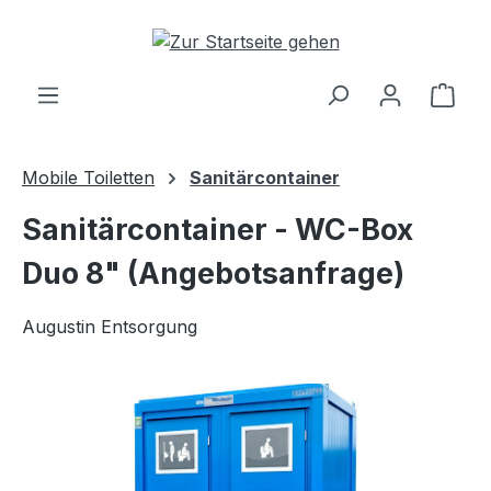
Zum Hauptinhalt springen
Ware
Mobile Toiletten
Sanitärcontainer
Sanitärcontainer - WC-Box
Duo 8" (Angebotsanfrage)
Augustin Entsorgung
Bildergalerie überspringen